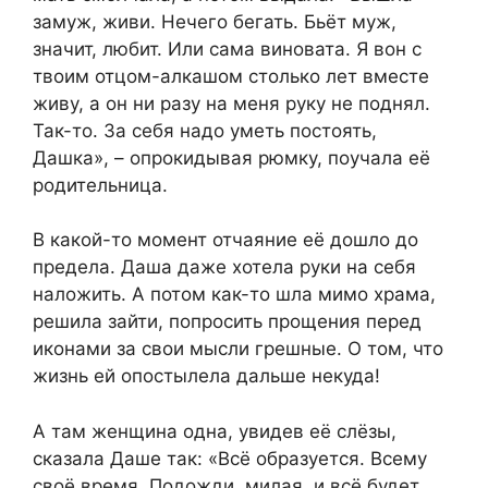
замуж, живи. Нечего бегать. Бьёт муж,
значит, любит. Или сама виновата. Я вон с
твоим отцом-алкашом столько лет вместе
живу, а он ни разу на меня руку не поднял.
Так-то. За себя надо уметь постоять,
Дашка», – опрокидывая рюмку, поучала её
родительница.
В какой-то момент отчаяние её дошло до
предела. Даша даже хотела руки на себя
наложить. А потом как-то шла мимо храма,
решила зайти, попросить прощения перед
иконами за свои мысли грешные. О том, что
жизнь ей опостылела дальше некуда!
А там женщина одна, увидев её слёзы,
сказала Даше так: «Всё образуется. Всему
своё время. Подожди, милая, и всё будет