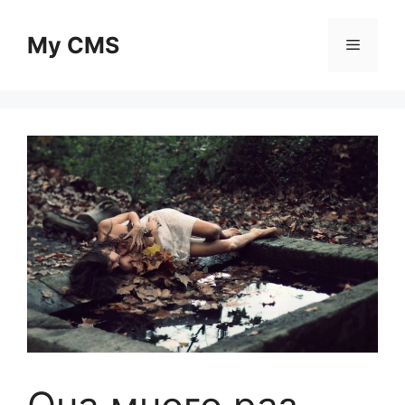
Skip
to
My CMS
Menu
content