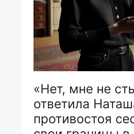
«Нет, мне не ст
ответила Наташ
противостоя се
свои границы в