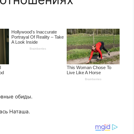
овные обиды.
лась Наташа.​