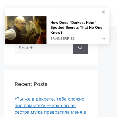
Sample Page
Search
for:
Recent Posts
«Ты же в декрете, тебе сложно
пол помыть?» — как наглая
сестра мужа превратила меня в