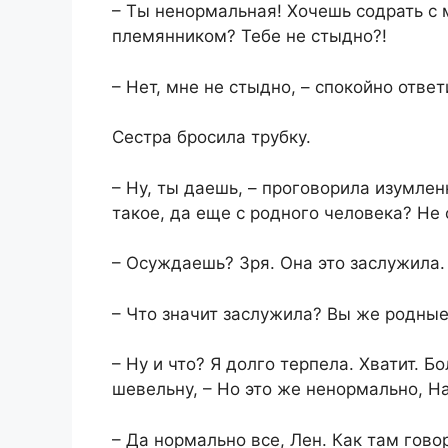
​– Ты ненормальная! Хочешь содрать с 
племянником? Тебе не стыдно?!​
​– Нет, мне не стыдно, – спокойно ответ
​Сестра бросила трубку.​
​– Ну, ты даешь, – проговорила изумле
такое, да еще с родного человека? Не 
​– Осуждаешь? Зря. Она это заслужила.​
​– Что значит заслужила? Вы же родные
​– Ну и что? Я долго терпела. Хватит. 
шевельну, – Но это же ненормально, Нат
​– Да нормально все, Лен. Как там гово