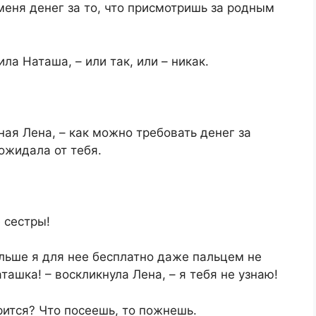
меня денег за то, что присмотришь за родным
ила Наташа, – или так, или – никак.​
нная Лена, – как можно требовать денег за
ожидала от тебя.​
 сестры!​
Больше я для нее бесплатно даже пальцем не
ашка! – воскликнула Лена, – я тебя не узнаю!​
рится? Что посеешь, то пожнешь.​