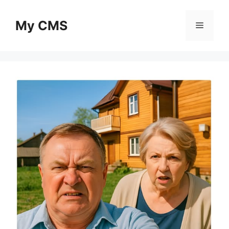
Skip
to
My CMS
Menu
content