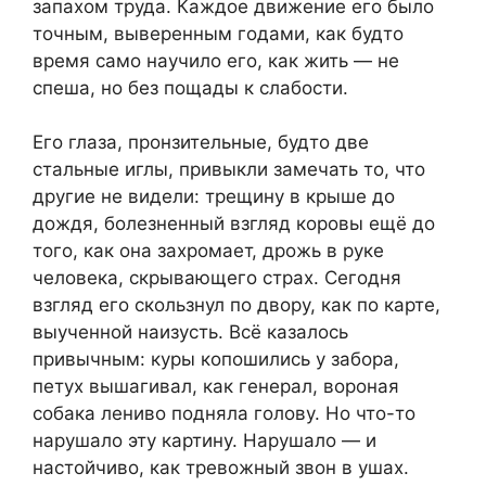
запахом труда. Каждое движение его было
точным, выверенным годами, как будто
время само научило его, как жить — не
спеша, но без пощады к слабости.
Его глаза, пронзительные, будто две
стальные иглы, привыкли замечать то, что
другие не видели: трещину в крыше до
дождя, болезненный взгляд коровы ещё до
того, как она захромает, дрожь в руке
человека, скрывающего страх. Сегодня
взгляд его скользнул по двору, как по карте,
выученной наизусть. Всё казалось
привычным: куры копошились у забора,
петух вышагивал, как генерал, вороная
собака лениво подняла голову. Но что-то
нарушало эту картину. Нарушало — и
настойчиво, как тревожный звон в ушах.