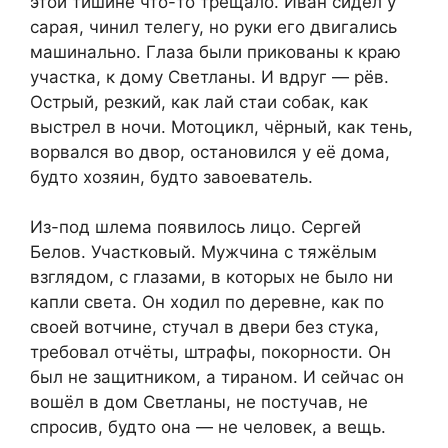
этой тишине что-то трещало. Иван сидел у
сарая, чинил телегу, но руки его двигались
машинально. Глаза были прикованы к краю
участка, к дому Светланы. И вдруг — рёв.
Острый, резкий, как лай стаи собак, как
выстрел в ночи. Мотоцикл, чёрный, как тень,
ворвался во двор, остановился у её дома,
будто хозяин, будто завоеватель.
Из-под шлема появилось лицо. Сергей
Белов. Участковый. Мужчина с тяжёлым
взглядом, с глазами, в которых не было ни
капли света. Он ходил по деревне, как по
своей вотчине, стучал в двери без стука,
требовал отчёты, штрафы, покорности. Он
был не защитником, а тираном. И сейчас он
вошёл в дом Светланы, не постучав, не
спросив, будто она — не человек, а вещь.