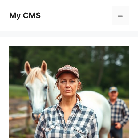
Skip
to
My CMS
Menu
content