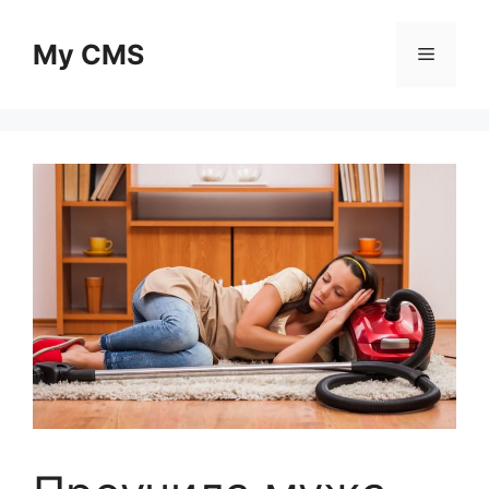
Skip
to
My CMS
Menu
content