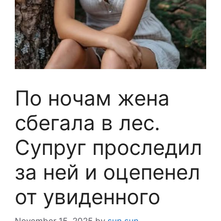
По ночам жена
сбегала в лес.
Супруг проследил
за ней и оцепенел
от увиденного
November 15, 2025
by
sun sun