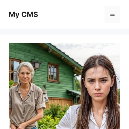
Skip
to
My CMS
Menu
content