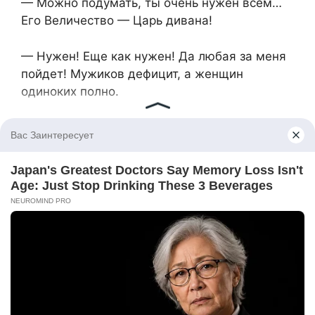
— Можно подумать, ты очень нужен всем…
Его Величество — Царь дивана!
— Нужен! Еще как нужен! Да любая за меня
пойдет! Мужиков дефицит, а женщин
одиноких полно.
Они еще долго спорили. В итоге Марина
собрала вещи, взяла кота Василия и ушла.
Она поехала к Ольге.
— Предложение в силе? Только я не одна, а
с Васей, — спросила она, стоя на пороге с
чемоданом, переноской и бутылочкой
Ольгиного любимого, сухого.
— Заходите. Я знала, что ты недолго