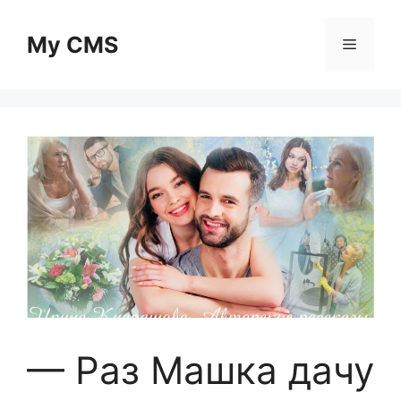
Skip
to
My CMS
Menu
content
— Раз Машка дачу