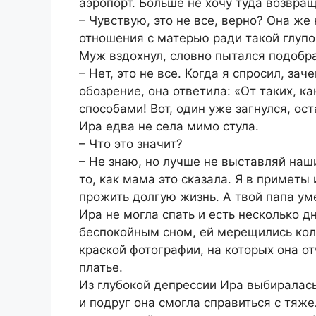
аэропорт. Больше не хочу туда возвращ
– Чувствую, это не все, верно? Она же
отношения с матерью ради такой глупой
Муж вздохнул, словно пытался подобра
– Нет, это не все. Когда я спросил, з
обозрение, она ответила: «От таких, к
способами! Вот, один уже загнулся, ос
Ира едва не села мимо стула.
– Что это значит?
– Не знаю, но лучше не выставляй наш
то, как мама это сказала. Я в приметы 
прожить долгую жизнь. А твой папа ум
Ира не могла спать и есть несколько д
беспокойным сном, ей мерещились кол
краской фотографии, на которых она о
платье.
Из глубокой депрессии Ира выбиралас
и подруг она смогла справиться с тяж