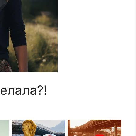
елала?!