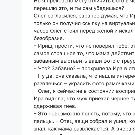
Но я прекрасно могу отличить фото в ч
перешлю это, и ты сам убедишься?
Олег согласился, заранее думая, что И
только он получил ссылку на виртуаль
часов Олег стоял перед женой и искал 
безобразие.
– Ириш, прости, что не поверил тебе, 
самое страшное то, что мама действит
забавным выставить ваши фото с тра
– Что? Забавно? – прохрипела Ира в от
– Ну да, она сказала, что нашла инте
развлечься – украсить фото рамочками
– Олег, я сейчас не в состоянии воспр
Ира видела, что муж приехал чернее т
сдерживая гнев.
– Это невозможно понять, потому, что 
пальцы. – Отец вещи собрал и ушел, ког
знал, как мама развлекается. А вчера 