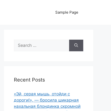
Sample Page
Search
for:
Recent Posts
«Эй, серая мышь, отойди с
дороги!», — бросила шикарная
нахальная блондинка скромной