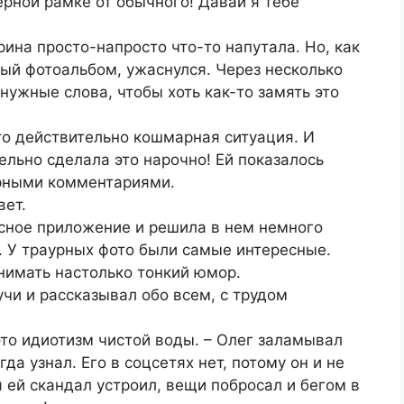
ерной рамке от обычного! Давай я тебе
рина просто-напросто что-то напутала. Но, как
ный фотоальбом, ужаснулся. Через несколько
нужные слова, чтобы хоть как-то замять это
это действительно кошмарная ситуация. И
ельно сделала это нарочно! Ей показалось
урными комментариями.
вет.
ресное приложение и решила в нем немного
. У траурных фото были самые интересные.
инимать настолько тонкий юмор.
учи и рассказывал обо всем, с трудом
это идиотизм чистой воды. – Олег заламывал
да узнал. Его в соцсетях нет, потому он и не
я ей скандал устроил, вещи побросал и бегом в