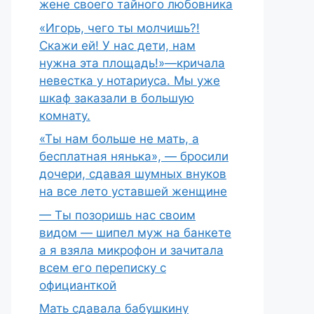
жене своего тайного любовника
«Игорь, чего ты молчишь?!
Скажи ей! У нас дети, нам
нужна эта площадь!»—кричала
невестка у нотариуса. Мы уже
шкаф заказали в большую
комнату.
«Ты нам больше не мать, а
бесплатная нянька», — бросили
дочери, сдавая шумных внуков
на все лето уставшей женщине
— Ты позоришь нас своим
видом — шипел муж на банкете
а я взяла микрофон и зачитала
всем его переписку с
официанткой
Мать сдавала бабушкину