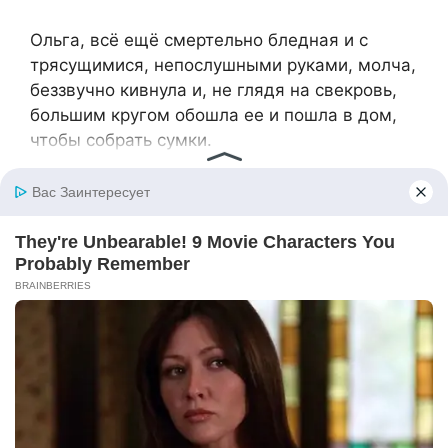
Ольга, всё ещё смертельно бледная и с
трясущимися, непослушными руками, молча,
беззвучно кивнула и, не глядя на свекровь,
большим кругом обошла ее и пошла в дом,
чтобы собрать сумки.
Анна Петровна застыла на месте, она
смотрела на широкую, надежную спину
сына, державшего на руках плачущую,
всхлипывающую девочку, и на удаляющуюся
в дом Ольгу. Она видела, как рушится весь
ее мир, который она так старательно
выстраивала.
— Артем… — попыталась снова крикнуть
мать, но из ее пересохшего, сжатого горла
вырвался лишь хриплый, бессильный шёпот,