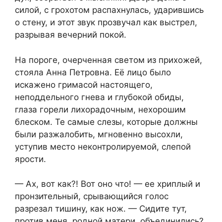
силой, с грохотом распахнулась, ударившись
о стену, и этот звук прозвучал как выстрел,
разрывая вечерний покой.
На пороге, очерченная светом из прихожей,
стояла Анна Петровна. Её лицо было
искажено гримасой настоящего,
неподдельного гнева и глубокой обиды,
глаза горели лихорадочным, нехорошим
блеском. Те самые слезы, которые должны
были разжалобить, мгновенно высохли,
уступив место неконтролируемой, слепой
ярости.
— Ах, вот как?! Вот оно что! — ее хриплый и
пронзительный, срывающийся голос
разрезал тишину, как нож. — Сидите тут,
против меня, родной матери, объединились?