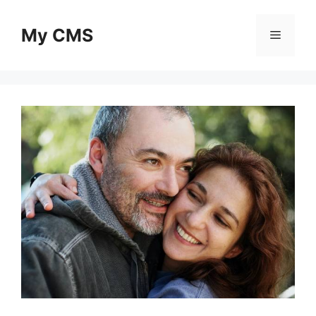
Skip
to
My CMS
Menu
content