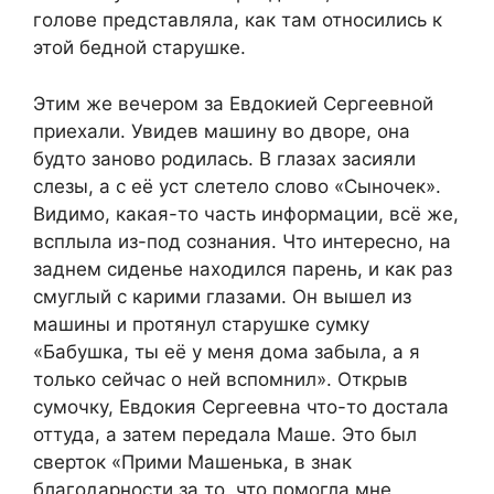
голове представляла, как там относились к
этой бедной старушке.
Этим же вечером за Евдокией Сергеевной
приехали. Увидев машину во дворе, она
будто заново родилась. В глазах засияли
слезы, а с её уст слетело слово «Сыночек».
Видимо, какая-то часть информации, всё же,
всплыла из-под сознания. Что интересно, на
заднем сиденье находился парень, и как раз
смуглый с карими глазами. Он вышел из
машины и протянул старушке сумку
«Бабушка, ты её у меня дома забыла, а я
только сейчас о ней вспомнил». Открыв
сумочку, Евдокия Сергеевна что-то достала
оттуда, а затем передала Маше. Это был
сверток «Прими Машенька, в знак
благодарности за то, что помогла мне