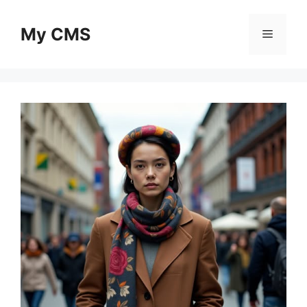
Skip
to
My CMS
Menu
content