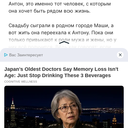
Антон, это именно тот человек, с которым
она хочет быть рядом всю жизнь.
Свадьбу сыграли в родном городе Маши, а
вот жить она переехала к Антону. Пока они
только привыкают к роли мужа и жены, но у
них всё получится. Ведь как говорят: если
делаешь добро, то оно обязательно
возвращается. Маша помогла старушке,
которая потерялась в незнакомом городе, а
судьба тут же отплатила ей сторицей, Маша
наконец-то нашла свою любовь. У
новобрачных пока медовый месяц, но они
точно знают, что счастье будет с ними
всегда. На самом почетном месте у них в
доме стоит маленький вязанный ангелочек с
сердечком в руках. Когда-нибудь он
переедет в дом их дочери, потом внучки,