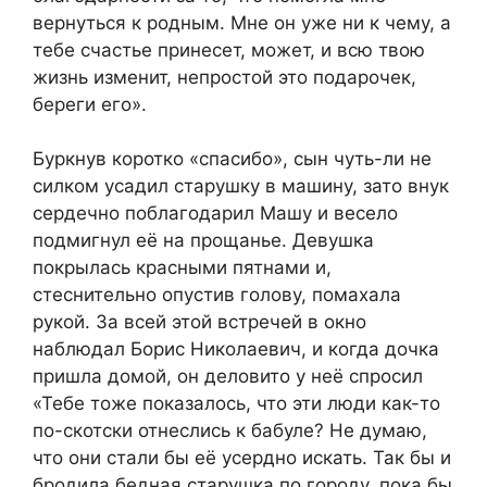
вернуться к родным. Мне он уже ни к чему, а
тебе счастье принесет, может, и всю твою
жизнь изменит, непростой это подарочек,
береги его».
Буркнув коротко «спасибо», сын чуть-ли не
силком усадил старушку в машину, зато внук
сердечно поблагодарил Машу и весело
подмигнул её на прощанье. Девушка
покрылась красными пятнами и,
стеснительно опустив голову, помахала
рукой. За всей этой встречей в окно
наблюдал Борис Николаевич, и когда дочка
пришла домой, он деловито у неё спросил
«Тебе тоже показалось, что эти люди как-то
по-скотски отнеслись к бабуле? Не думаю,
что они стали бы её усердно искать. Так бы и
бродила бедная старушка по городу, пока бы