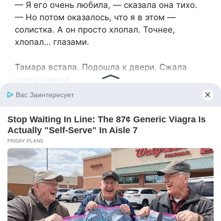
— Я его очень любила, — сказала она тихо.
— Но потом оказалось, что я в этом —
солистка. А он просто хлопал. Точнее,
хлопал… глазами.
Тамара встала. Подошла к двери. Сжала
ручку пакета.
— Лидочка… Если передумаешь — мы
рядом. Мы… не звери. Просто… старые. Мы
по-другому не умеем.
Лидия не ответила. Просто кивнула. В дверь
постучали. Не успела даже удивиться —
вошёл Игорь.
Серый, уставший, с глазами, как у кота,
которого выгнали с крыши.