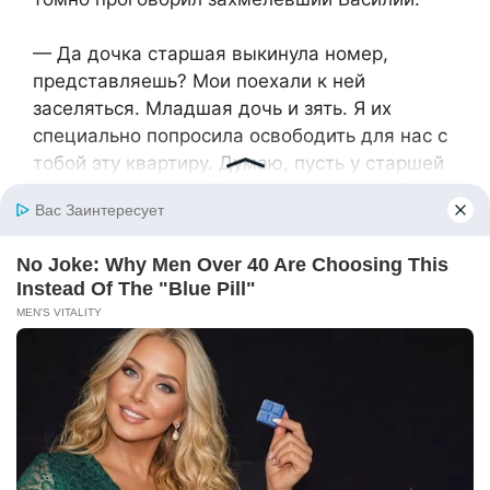
— Да дочка старшая выкинула номер,
представляешь? Мои поехали к ней
заселяться. Младшая дочь и зять. Я их
специально попросила освободить для нас с
тобой эту квартиру. Думаю, пусть у старшей
живут все вместе. Что им, молодым-то? А
её дома нет, и телефон выключен. Соседка
какую-то ерунду сказала. Якобы, Женька
куда-то уехала.
— Ну, ехала, и что? — недоумевал Василий.
— Да не могла она никуда уехать, ей на
работу завтра! Она и в отпуске-то не бывает
никогда — всё работает, работает.
Помешалась на этих деньгах. Личной жизни