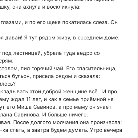
ку, она ахнула и воскликнула:
глазами, и по его щеке покатилась слеза. Он
я давай! Я тут рядом живу, в соседнем доме.
под лестницей, убрала туда ведро со
ерям.
толом, пил горячий чай. Его спасительница,
ься бульон, присела рядом и сказала:
илось?
кладывать этой доброй женщине всё . И про
му ждал 11 лет, и как в семье приёмной не
вут его Миша Савинов, а про маму он знает
тлана Савинова. И больше ничего.
вая. После долгого молчания она произнесла:
ка спать, а завтра будем думать. Утро вечера