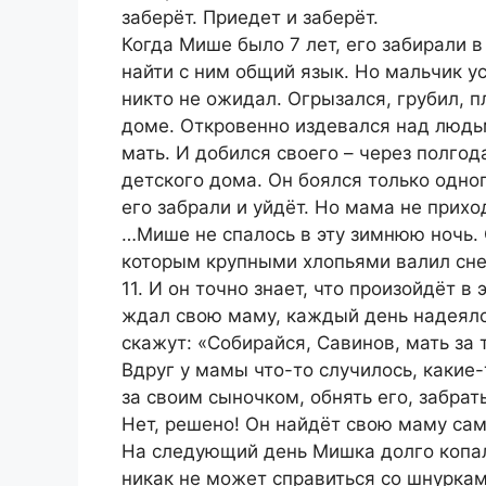
заберёт. Приедет и заберёт.
Когда Мише было 7 лет, его забирали 
найти с ним общий язык. Но мальчик ус
никто не ожидал. Огрызался, грубил, п
доме. Откровенно издевался над людь
мать. И добился своего – через полго
детского дома. Он боялся только одного
его забрали и уйдёт. Но мама не прихо
…Мише не спалось в эту зимнюю ночь. О
которым крупными хлопьями валил сне
11. И он точно знает, что произойдёт в
ждал свою маму, каждый день надеялся
скажут: «Собирайся, Савинов, мать за
Вдруг у мамы что-то случилось, какие
за своим сыночком, обнять его, забрать
Нет, решено! Он найдёт свою маму сам,
На следующий день Мишка долго копалс
никак не может справиться со шнуркам