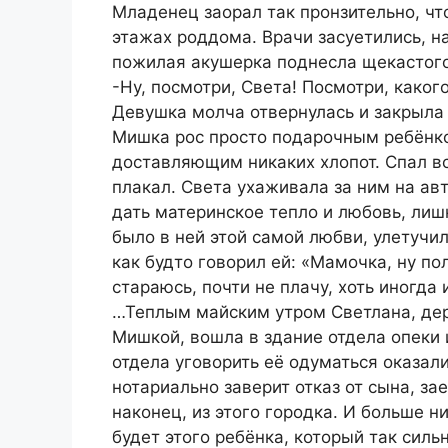
Младенец заорал так пронзительно, что
этажах роддома. Врачи засуетились, н
пожилая акушерка поднесла щекастого
-Ну, посмотри, Света! Посмотри, каког
Девушка молча отвернулась и закрыла
Мишка рос просто подарочным ребёнк
доставляющим никаких хлопот. Спал вс
плакал. Света ухаживала за ним на ав
дать материнское тепло и любовь, лишн
было в ней этой самой любви, улетучил
как будто говорил ей: «Мамочка, ну по
стараюсь, почти не плачу, хоть иногда
…Теплым майским утром Светлана, де
Мишкой, вошла в здание отдела опеки 
отдела уговорить её одуматься оказал
нотариально заверит отказ от сына, за
наконец, из этого городка. И больше н
будет этого ребёнка, который так силь