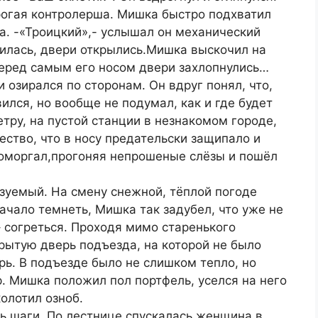
огая контролерша. Мишка быстро подхватил
а. -«Троицкий»,- услышал он механический
вилась, двери открылись.Мишка выскочил на
перед самым его носом двери захлопнулись…
 озирался по сторонам. Он вдруг понял, что,
ился, но вообще не подумал, как и где будет
тру, на пустой станции в незнакомом городе,
ество, что в носу предательски защипало и
 поморгал,прогоняя непрошеные слёзы и пошёл
зуемый. На смену снежной, тёплой погоде
ачало темнеть, Мишка так задубел, что уже не
– согреться. Проходя мимо старенького
рытую дверь подъезда, на которой не было
рь. В подъезде было не слишком тепло, но
. Мишка положил пол портфель, уселся на него
колотил озноб.
ь шаги. По лестнице спускалась женщина в