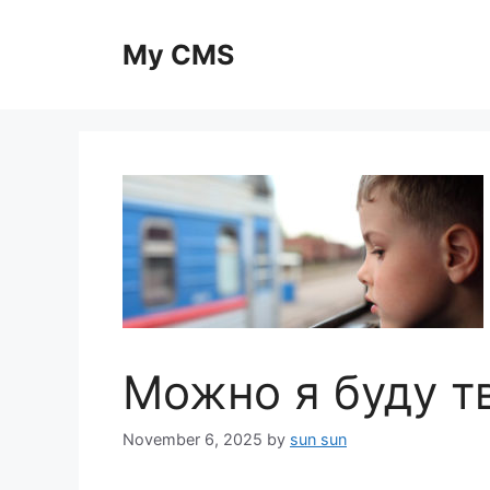
Skip
to
My CMS
content
Можно я буду т
November 6, 2025
by
sun sun