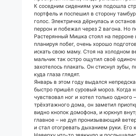
К соседним сидениям уже подошла стр
портфель и поспешил в сторону тамбур
голос. Электричка дёрнулась и остано
перрон и побежал через 2 вагона. Но 
Растерянный Мишка стоял на перроне и
планируя побег, очень хорошо подготов
искать свою маму. Стоя на холодном ве
мальчик так остро ощутил своё одиноч
захотелось плакать. Он стиснул зубы,
куда глаза глядят.
Январь в этом году выдался непредска
быстро пришёл суровый мороз. Когда н
чувствовал ног и хотел только одного 
трёхэтажного дома, он заметил приотк
видно кнопок домофона, и юркнул внут
главное – не дул пронизывающий ветер
и стал отогревать дыханием руки. Его 
Наверху что-то звякнуло и послышалис