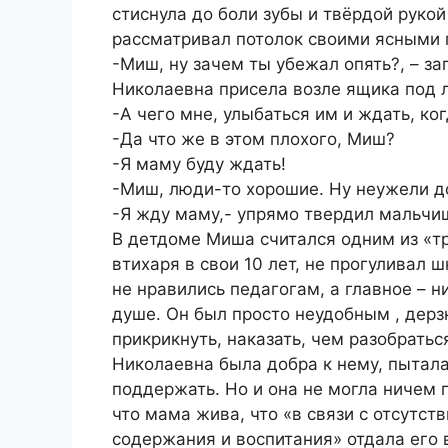
стиснула до боли зубы и твёрдой руко
рассматривал потолок своими ясными 
-Миш, ну зачем ты убежал опять?, – з
Николаевна присела возле ящика под л
-А чего мне, улыбаться им и ждать, ко
-Да что же в этом плохого, Миш?
-Я маму буду ждать!
-Миш, люди-то хорошие. Ну неужели до
-Я жду маму,- упрямо твердил мальчиш
В детдоме Миша считался одним из «тру
втихаря в свои 10 лет, не прогуливал 
не нравились педагогам, а главное – ни
душе. Он был просто неудобным , дерз
прикрикнуть, наказать, чем разобратьс
Николаевна была добра к нему, пыталас
поддержать. Но и она не могла ничем 
что мама жива, что «в связи с отсутс
содержания и воспитания» отдала его в