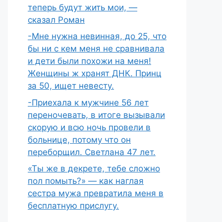
теперь будут жить мои, —
сказал Роман
-Мне нужна невинная, до 25, что
бы ни с кем меня не сравнивала
и дети были похожи на меня!
Женщины ж хранят ДНК. Принц
за 50, ищет невесту.
-Приехала к мужчине 56 лет
переночевать, в итоге вызывали
скорую и всю ночь провели в
больнице, потому что он
переборщил. Светлана 47 лет.
«Ты же в декрете, тебе сложно
пол помыть?» — как наглая
сестра мужа превратила меня в
бесплатную прислугу.