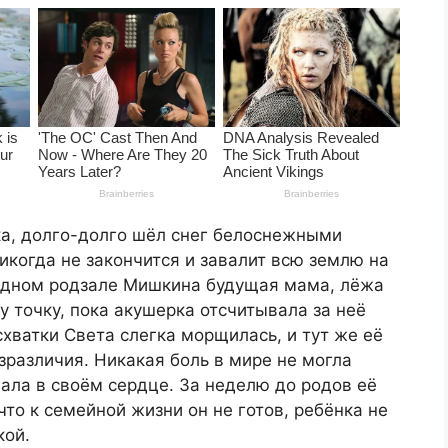
ка, долго-долго шёл снег белоснежными
икогда не закончится и завалит всю землю на
лодном родзале Мишкина будущая мама, лёжа
у точку, пока акушерка отсчитывала за неё
схватки Света слегка морщилась, и тут же её
различия. Никакая боль в мире не могла
вала в своём сердце. За неделю до родов её
то к семейной жизни он не готов, ребёнка не
кой.