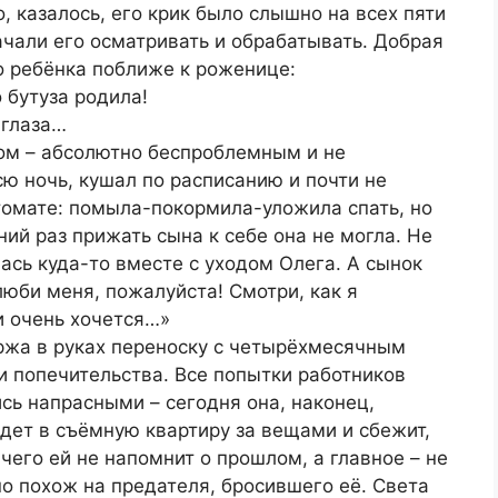
, казалось, его крик было слышно на всех пяти
ачали его осматривать и обрабатывать. Добрая
 ребёнка поближе к роженице:
о бутуза родила!
 глаза…
ом – абсолютно беспроблемным и не
ю ночь, кушал по расписанию и почти не
томате: помыла-покормила-уложила спать, но
ий раз прижать сына к себе она не могла. Не
ась куда-то вместе с уходом Олега. А сынок
люби меня, пожалуйста! Смотри, как я
 и очень хочется…»
ржа в руках переноску с четырёхмесячным
и попечительства. Все попытки работников
ись напрасными – сегодня она, наконец,
едет в съёмную квартиру за вещами и сбежит,
ичего ей не напомнит о прошлом, а главное – не
но похож на предателя, бросившего её. Света