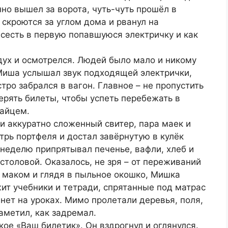
но вышел за ворота, чуть-чуть прошёл в
 скроются за углом дома и рванул на
сесть в первую попавшуюся электричку и как
дух и осмотрелся. Людей было мало и никому
 Миша услышал звук подходящей электрички,
тро забрался в вагон. Главное – не пропустить
ерять билеты, чтобы успеть перебежать в
зайцем.
и аккуратно сложенный свитер, пара маек и
утрь портфеля и достал завёрнутую в кулёк
 неделю припрятывал печенье, вафли, хлеб и
столовой. Оказалось, не зря – от переживаний
с маком и глядя в пыльное окошко, Мишка
ит учебники и тетради, спрятанные под матрас
о нет на уроках. Мимо пролетали деревья, поля,
аметил, как задремал.
ое «Ваш билетик». Он вздрогнул и оглянулся.