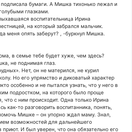
й подписала бумаги. А Мишка тихонько лежал и
голубыми глазками.
апыхавшаяся воспитательница Ирина
естницей, на который забрался мальчик.
гда меня опять заберут? , -буркнул Мишка.
ма, в семье тебе будет хуже, чем здесь?
ка, не поднимая глаз.
дных». Нет, он не матерился, не курил
школу. Но его упрямство и диковатый характер
кто особенно и не пытался узнать, что у него в
ким подростком, на которого было проще
я, что с ним происходит. Одна только Ирина
ь как-то разговорить воспитанника, понять,
помочь Мишке – он упорно ждал маму. Знал,
твием возможностей для дальнейшего
 приют. И был уверен, что она обязательно его