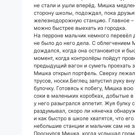
не стали и ушли вперёд. Мишка медлен
сторону школы, подождал, пока друзья
железнодорожную станцию. Главное – 
можно быстрее выехать из городка.
На перроне мальчик немного перевёл 
не было до него дела. С облегчением
дождался, когда она остановится и быс
момент, когда контролёры пойдут пров
предыдущий вагон и суметь проехать 
Мишка открыл портфель. Сверху лежал
трусов, носки.Беглец запустил руку вн
булочку. Готовясь к побегу, Мишка всю
соки в маленьких коробках, добытые в 
у него разыгрался аппетит. Жуя булку 
раздумывал, скоро ли нянечка обнаруж
и как быстро в школе хватятся, что ег
небольшие станции и мальчик сам не з
Проснулся Мишка, когда услышал громк