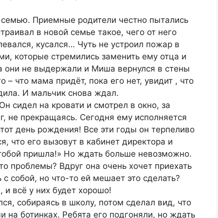
в семью. Приемные родители честно пытались
траивал в новой семье такое, чего от него
левался, кусался… Чуть не устроил пожар в
ми, которые стремились заменить ему отца и
да они не выдержали и Миша вернулся в стены
 – что мама придёт, пока его нет, увидит , что
дила. И мальчик снова ждал.
н сидел на кровати и смотрел в окно, за
г, не прекращаясь. Сегодня ему исполняется
 этот день рождения! Все эти годы он терпеливо
, что его вызовут в кабинет директора и
 тобой пришла!» Но ждать больше невозможно.
-то проблемы? Вдруг она очень хочет приехать
 с собой, но что-то ей мешает это сделать?
 и всё у них будет хорошо!
я, собираясь в школу, потом сделал вид, что
и на ботинках. Ребята его подгоняли, но ждать