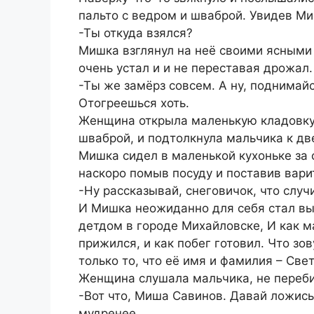
пальто с ведром и шваброй. Увидев Миш
-Ты откуда взялся?
Мишка взглянул на неё своими ясными 
очень устал и и не переставая дрожал.
-Ты же замёрз совсем. А ну, поднимайс
Отогреешься хоть.
Женщина открыла маленькую кладовку 
шваброй, и подтолкнула мальчика к дв
Мишка сидел в маленькой кухоньке за с
наскоро помыв посуду и поставив варит
-Ну рассказывай, снеговичок, что случ
И Мишка неожиданно для себя стал вы
детдом в городе Михайловске, И как ма
прижился, и как побег готовил. Что зо
только то, что её имя и фамилия – Све
Женщина слушала мальчика, не переби
-Вот что, Миша Савинов. Давай ложись-
мудренее.