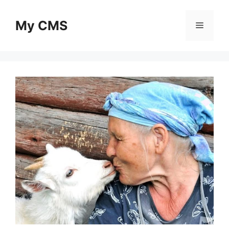
Skip
to
My CMS
Menu
content