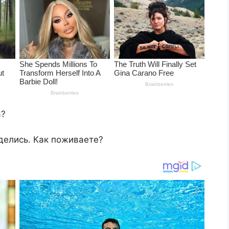
а?
делись. Как поживаете?