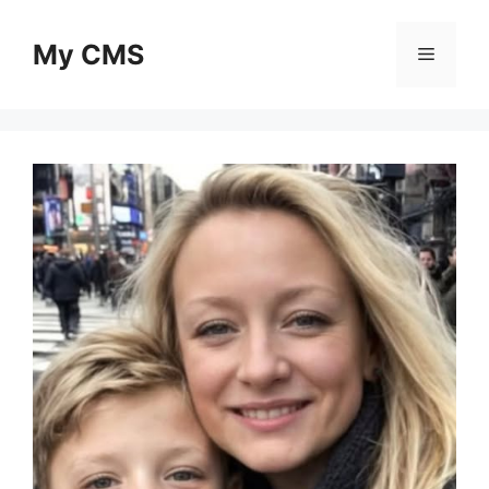
Skip
to
My CMS
Menu
content