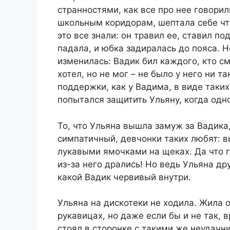
странностями, как все про нее говорил
школьным коридорам, шептала себе что
это все знали: он травил ее, ставил по
падала, и юбка задиралась до пояса. Н
изменилась: Вадик бил каждого, кто см
хотел, но не мог – не было у него ни т
поддержки, как у Вадима, в виде таких
попытался защитить Ульяну, когда одн
То, что Ульяна вышла замуж за Вадика
симпатичный, девчонки таких любят: в
лукавыми ямочками на щеках. Да что г
из-за него дрались! Но ведь Ульяна дру
какой Вадик червивый внутри.
Ульяна на дискотеки не ходила. Жила 
рукавицах, но даже если бы и не так, 
стоял в сторонке с такими же неудачни