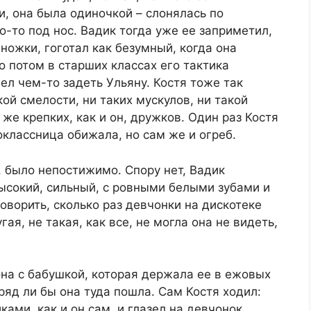
и, она была одиночкой – слонялась по
-то под нос. Вадик тогда уже ее заприметил,
дножки, гоготал как безумный, когда она
о потом в старших классах его тактика
ел чем-то задеть Ульяну. Костя тоже так
акой смелости, ни таких мускулов, ни такой
 же крепких, как и он, дружков. Один раз Костя
оклассница обижала, но сам же и огреб.
, было непостижимо. Спору нет, Вадик
ысокий, сильный, с ровными белыми зубами и
оворить, сколько раз девчонки на дискотеке
гая, не такая, как все, не могла она не видеть,
она с бабушкой, которая держала ее в ежовых
вряд ли бы она туда пошла. Сам Костя ходил:
ками, как и он сам, и глазел на девчонок.