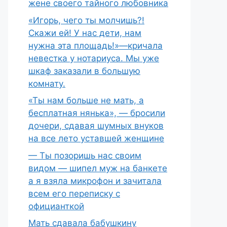
жене своего тайного любовника
«Игорь, чего ты молчишь?!
Скажи ей! У нас дети, нам
нужна эта площадь!»—кричала
невестка у нотариуса. Мы уже
шкаф заказали в большую
комнату.
«Ты нам больше не мать, а
бесплатная нянька», — бросили
дочери, сдавая шумных внуков
на все лето уставшей женщине
— Ты позоришь нас своим
видом — шипел муж на банкете
а я взяла микрофон и зачитала
всем его переписку с
официанткой
Мать сдавала бабушкину