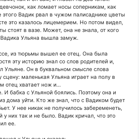
 девчонок, как ломает носы соперникам, как
е этого Вадик рвал в чужом палисаднике цветы
сте это казалось лицемерием. Но потом видел,
ы стоят в вазе. Может, она не знала, от кого
а Вадика Ульяна вышла замуж.
ссе, из тюрьмы вышел ее отец. Она была
остя эту историю знал со слов родителей и,
л Ульяне. Он в буквальном смысле слова
у сцену: маленькая Ульяна играет на полу в
ом отец хватает нож и…
е. И бабка с Ульяной боялись. Поэтому она и
з дома уйти. Кто же знал, что с Вадиком будет
бьет. У нее никак не получилось забеременеть,
 у них так и не было. Вадик кричал, что это
ил ее.