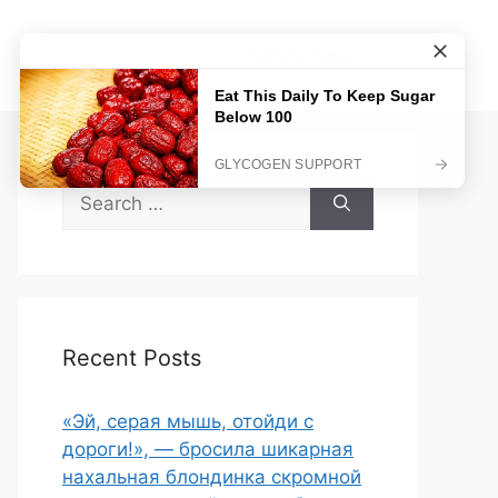
Sample Page
Search
for:
Recent Posts
«Эй, серая мышь, отойди с
дороги!», — бросила шикарная
нахальная блондинка скромной