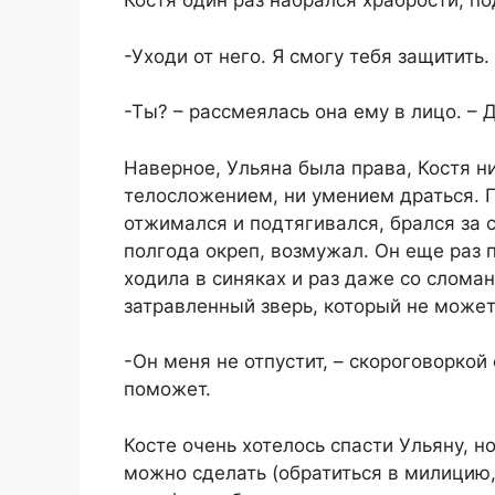
Костя один раз набрался храбрости, по
-Уходи от него. Я смогу тебя защитить.
-Ты? – рассмеялась она ему в лицо. – 
Наверное, Ульяна была права, Костя н
телосложением, ни умением драться. П
отжимался и подтягивался, брался за 
полгода окреп, возмужал. Он еще раз 
ходила в синяках и раз даже со сломан
затравленный зверь, который не может
-Он меня не отпустит, – скороговоркой
поможет.
Косте очень хотелось спасти Ульяну, но
можно сделать (обратиться в милицию,