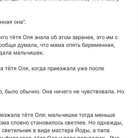
нная она”.
что тётя Оля знала об этом заранее, это им с
вообще думала, что мама опять беременная,
ждала мальчишек.
ила тётя Оля, когда приезжала уже после
о, было обычно. Она ничего не чувствовала. Но
риезжала тётя Оля: мальчишки тогда меньше
дома словно становилось светлее. Но однажды,
к светильник в виде мастера Йоды, а папа
выбило свет, тётя Оля и папа поругались. Яна