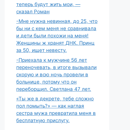
теперь будут жить мои, —
сказал Роман
-Мне нужна невинная, до 25, что
бы ни с кем меня не сравнивала
и дети были похожи на меня!
Женщины ж хранят ДНК. Принц
за 50, ищет невесту.
-Приехала к мужчине 56 лет
переночевать, в итоге вызывали
скорую и всю ночь провели в
больнице, потому что он
переборщил. Светлана 47 лет.
«Ты же в декрете, тебе сложно
пол помыть?» — как наглая
сестра мужа превратила меня в
бесплатную прислугу.