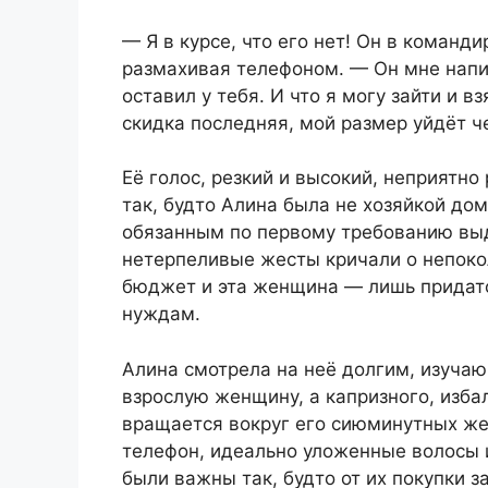
— Я в курсе, что его нет! Он в команд
размахивая телефоном. — Он мне напис
оставил у тебя. И что я могу зайти и в
скидка последняя, мой размер уйдёт че
Её голос, резкий и высокий, неприятно
так, будто Алина была не хозяйкой до
обязанным по первому требованию выд
нетерпеливые жесты кричали о непокол
бюджет и эта женщина — лишь придаток 
нуждам.
Алина смотрела на неё долгим, изуча
взрослую женщину, а капризного, изба
вращается вокруг его сиюминутных же
телефон, идеально уложенные волосы 
были важны так, будто от их покупки з