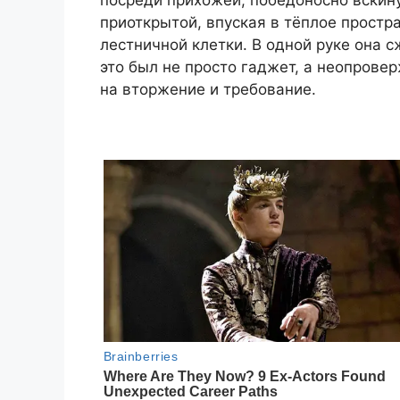
посреди прихожей, победоносно вскину
приоткрытой, впуская в тёплое простр
лестничной клетки. В одной руке она с
это был не просто гаджет, а неопрове
на вторжение и требование.