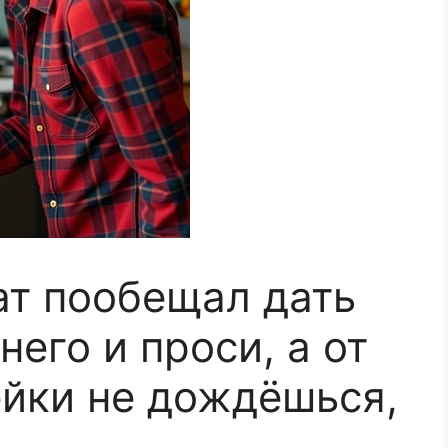
ат пообещал дать
 него и проси, а от
ейки не дождёшься,