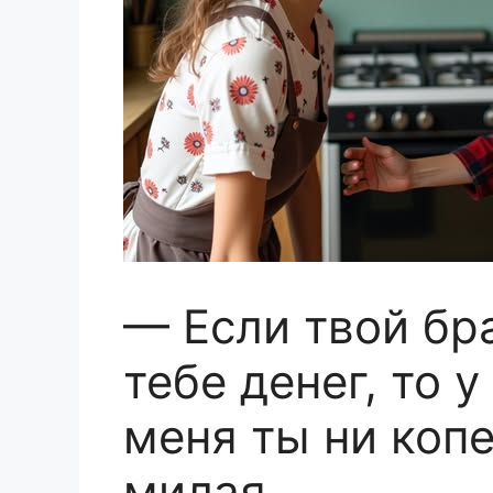
— Если твой бр
тебе денег, то у
меня ты ни коп
милая