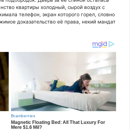
в подбородок. Дверь за её спиной осталась
анство квартиры холодный, сырой воздух с
жимала телефон, экран которого горел, словно
ржимое доказательство её права, некий мандат