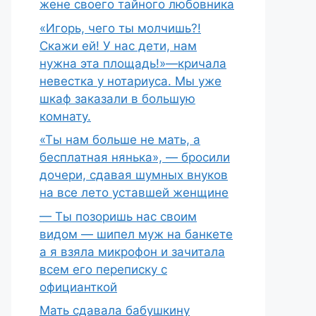
жене своего тайного любовника
«Игорь, чего ты молчишь?!
Скажи ей! У нас дети, нам
нужна эта площадь!»—кричала
невестка у нотариуса. Мы уже
шкаф заказали в большую
комнату.
«Ты нам больше не мать, а
бесплатная нянька», — бросили
дочери, сдавая шумных внуков
на все лето уставшей женщине
— Ты позоришь нас своим
видом — шипел муж на банкете
а я взяла микрофон и зачитала
всем его переписку с
официанткой
Мать сдавала бабушкину