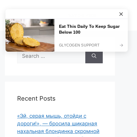
Sample Page
Search
for:
Recent Posts
«Эй, серая мышь, отойди с
дороги!», — бросила шикарная
нахальная блондинка скромной