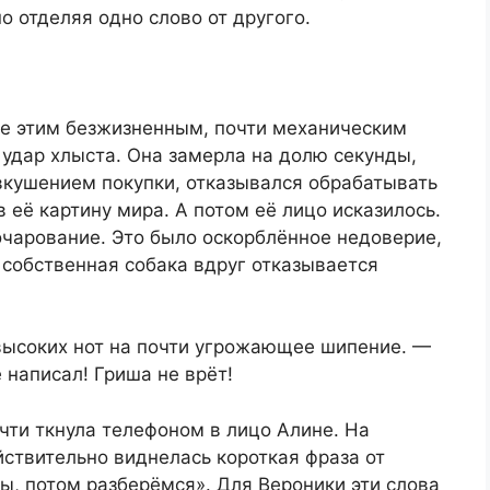
о отделяя одно слово от другого.
ые этим безжизненным, почти механическим
 удар хлыста. Она замерла на долю секунды,
вкушением покупки, отказывался обрабатывать
 её картину мира. А потом её лицо исказилось.
очарование. Это было оскорблённое недоверие,
 собственная собака вдруг отказывается
 высоких нот на почти угрожающее шипение. —
 написал! Гриша не врёт!
чти ткнула телефоном в лицо Алине. На
ствительно виднелась короткая фраза от
ны, потом разберёмся». Для Вероники эти слова