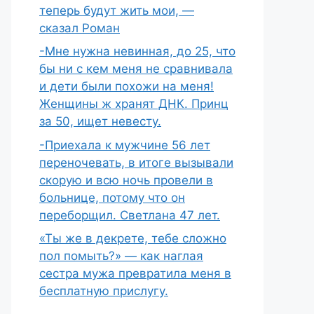
теперь будут жить мои, —
сказал Роман
-Мне нужна невинная, до 25, что
бы ни с кем меня не сравнивала
и дети были похожи на меня!
Женщины ж хранят ДНК. Принц
за 50, ищет невесту.
-Приехала к мужчине 56 лет
переночевать, в итоге вызывали
скорую и всю ночь провели в
больнице, потому что он
переборщил. Светлана 47 лет.
«Ты же в декрете, тебе сложно
пол помыть?» — как наглая
сестра мужа превратила меня в
бесплатную прислугу.