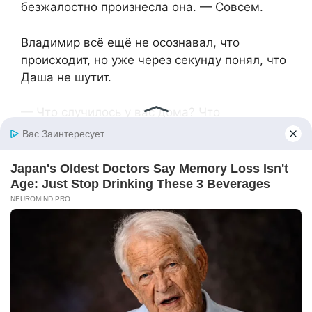
безжалостно произнесла она. — Совсем.
Владимир всё ещё не осознавал, что
происходит, но уже через секунду понял, что
Даша не шутит.
— Что случилось у вас дома? Что
произошло?— спросил он.
— Ничего не случилось, — равнодушно
ответила она, глядя ему в глаза. — Просто я
тебя разлюбила и не хочу никакой свадьбы.
Владимир отказывался верить в это.
— Как ты можешь так со мной поступить? Я
же люблю тебя!