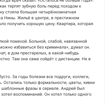
огда врач сказал: «Осталось не больше года».
 как терпят зубную боль перед походом к
кону стояла большая четырёхкомнатная
жа Нины. Жильё в центре, в престижном
ыло получить хорошую цену. Квартира, которая
кой помехой. Больной, слабой, навязанной
 можно избавиться без криминала», думал он.
нат, в дом престарелых, в какой-нибудь
стно. Там она сама сойдёт с дистанции. Не в
усто. За годы болезни все подруги, коллеги,
. Остались только формальности, цветы, кивки
к шаблонные фразы в сериале. Андрей был
не хотел воспоминаний. Он хотел только одного