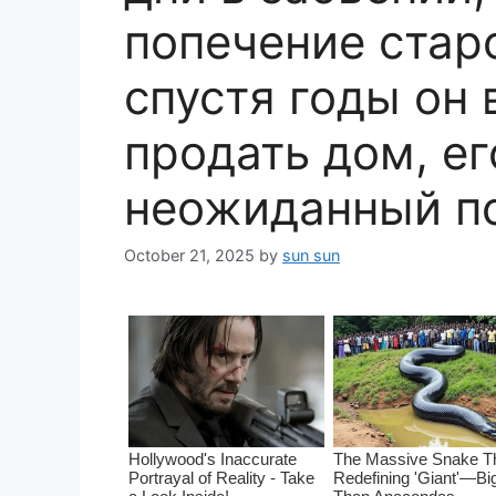
попечение старо
спустя годы он 
продать дом, е
неожиданный п
October 21, 2025
by
sun sun