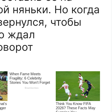
й няньки. Но когда
вернулся, чтобы
го ждал
оворот