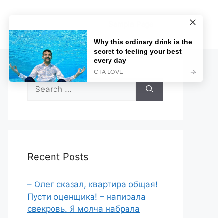
Sample Page
Search
for:
Recent Posts
– Олег сказал, квартира общая!
Пусти оценщика! – напирала
свекровь. Я молча набрала