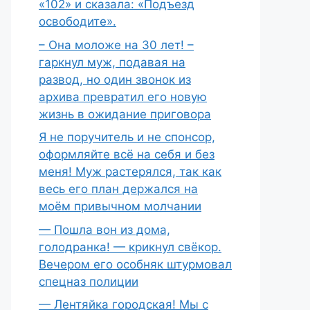
«102» и сказала: «Подъезд
освободите».
– Она моложе на 30 лет! –
гаркнул муж, подавая на
развод, но один звонок из
архива превратил его новую
жизнь в ожидание приговора
Я не поручитель и не спонсор,
оформляйте всё на себя и без
меня! Муж растерялся, так как
весь его план держался на
моём привычном молчании
— Пошла вон из дома,
голодранка! — крикнул свёкор.
Вечером его особняк штурмовал
спецназ полиции
— Лентяйка городская! Мы с