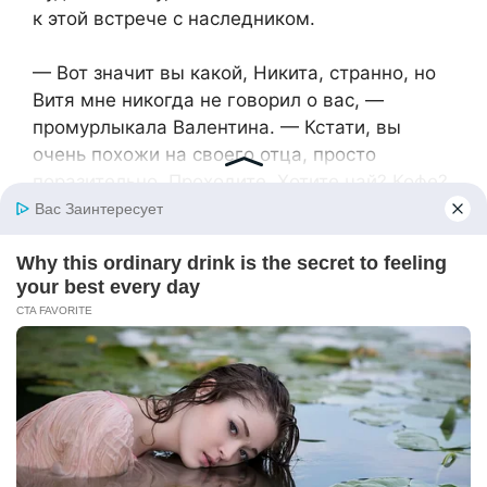
к этой встрече с наследником.
— Вот значит вы какой, Никита, странно, но
Витя мне никогда не говорил о вас, —
промурлыкала Валентина. — Кстати, вы
очень похожи на своего отца, просто
поразительно. Проходите. Хотите чай? Кофе?
Что-то покрепче?
Валентина приветливо кивнула головой
внутрь квартиры, и Никита вошел. Подобные
квартиры Никита видел только в сериалах,
которыми увлекалась его жена. И никак не
мог осознать, что теперь это всё—его!
Хозяин этого великолепия — он.
Никита прошелся по квартире. Три комнаты,
дорогая мебель, шикарный вид на пруд.