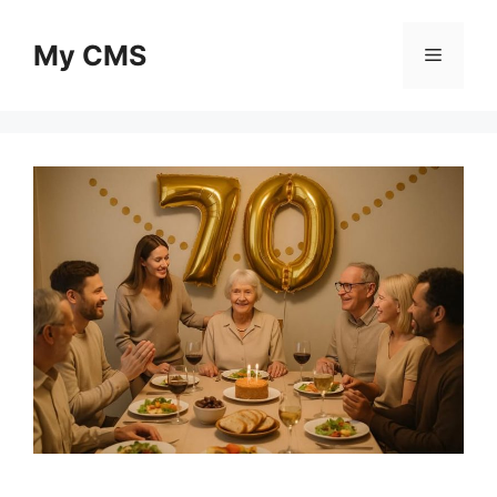
Skip
to
My CMS
Menu
content