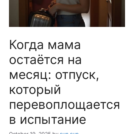
Когда мама
остаётся на
месяц: отпуск,
который
перевоплощается
в испытание
October 19, 2025
by
sun sun