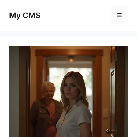
Skip
to
My CMS
Menu
content