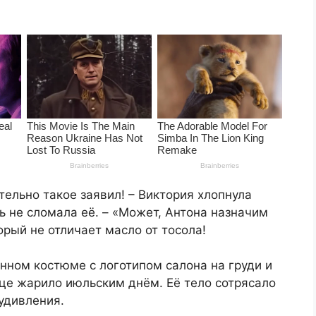
ельно такое заявил! – Виктория хлопнула
ь не сломала её. – «Может, Антона назначим
орый не отличает масло от тосола!
нном костюме с логотипом салона на груди и
нце жарило июльским днём. Её тело сотрясало
удивления.