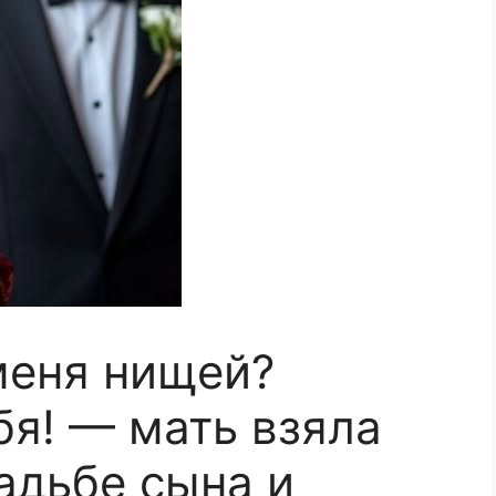
меня нищей?
бя! — мать взяла
адьбе сына и