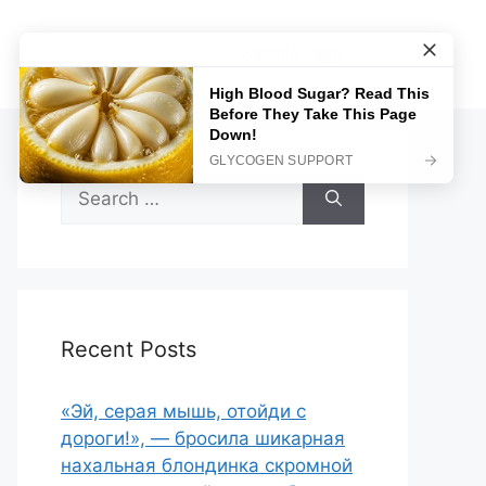
Sample Page
Search
for:
Recent Posts
«Эй, серая мышь, отойди с
дороги!», — бросила шикарная
нахальная блондинка скромной