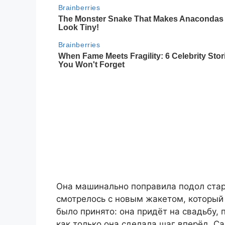
Она машинально поправила подол старо
смотрелось с новым жакетом, который 
было принято: она придёт на свадьбу,
как только она сделала шаг вперёд, С