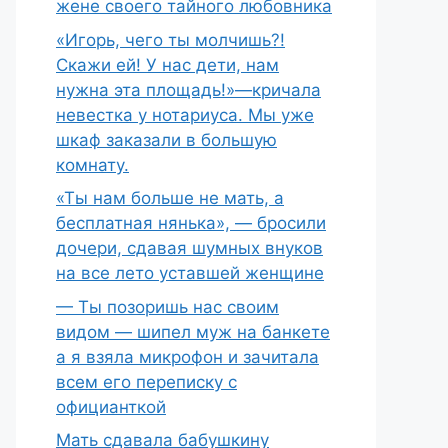
жене своего тайного любовника
«Игорь, чего ты молчишь?!
Скажи ей! У нас дети, нам
нужна эта площадь!»—кричала
невестка у нотариуса. Мы уже
шкаф заказали в большую
комнату.
«Ты нам больше не мать, а
бесплатная нянька», — бросили
дочери, сдавая шумных внуков
на все лето уставшей женщине
— Ты позоришь нас своим
видом — шипел муж на банкете
а я взяла микрофон и зачитала
всем его переписку с
официанткой
Мать сдавала бабушкину