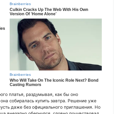
го платья, раздумывая, как бы оно
она собиралась купить завтра. Решение уже
 пусть даже без официального приглашения. Но
аша внезапно обернулся, словно почувствовал