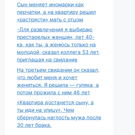
Сын меняет иномарки как
перчатки, а на квартиру решил
«растрясти» мать с отцом
-Для развлечения я выбираю
престарелых женщин, лет 40-
ка, как ты, а женюсь только на
молодой, сказал коллега 53 лет,
приглашая на свидание
На третьем свидании он сказал,
что любит меня и хочет
жениться. Я решила — гуляка, а
потом прожила с ним 46 лет
«Квартира достанется сыну, а
ты иди на улицу». Чем
обернулась наглость мужа после
30 лет брака.