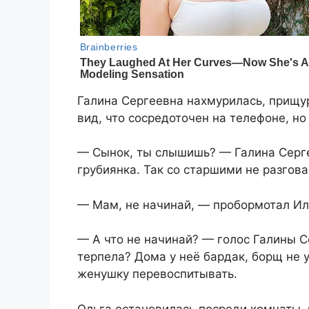
Галина Сергеевна нахмурилась, прищур
вид, что сосредоточен на телефоне, но
— Сынок, ты слышишь? — Галина Серге
грубиянка. Так со старшими не разгов
— Мам, не начинай, — пробормотал Ил
— А что не начинай? — голос Галины 
терпела? Дома у неё бардак, борщ не 
женушку перевоспитывать.
Ольга остановилась посреди комнаты, 