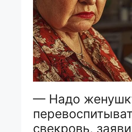
— Надо женушк
перевоспитыват
свекровь, заяви