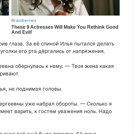
ив глаза. За её спиной Илья пытался делать
 уголки его рта дёргались от напряжения.
евна обернулась к нему. — Твоя жена какая
аривают.
ья, не поднимая головы.
Сергеевны уже набрал обороты. — Сколько я
умеет варить, к гостям уважения ноль. Надо
в руке всё ещё была тарелка. Её лицо