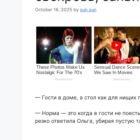
October 16, 2025
by
sun sun
— Гости в доме, а стол как для нищих 
— Норма — это когда в гости не поест
резко ответила Ольга, убирая пустую т