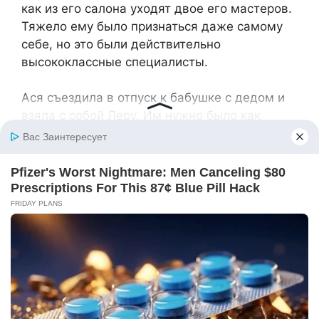
как из его салона уходят двое его мастеров.
Тяжело ему было признаться даже самому
себе, но это были действительно
высококлассные специалисты.
Ася съездила в отпуск к бабушке с дедом и
взяла с собой Леру. Им нужно было как
следует отдохнуть перед началом работы в
новом месте. От Марины Викторовны
пришлось съехать, потому что до нового
места работы было далеко добираться. Но
Ася не забывает её. Старается хотя бы раз в
пару месяцев навещать и продолжает
стричь её соседей. Ведь они всегда
встречают её с улыбками, пирогами и
душевными историями.
Теперь Ася чувствовала себя на своём