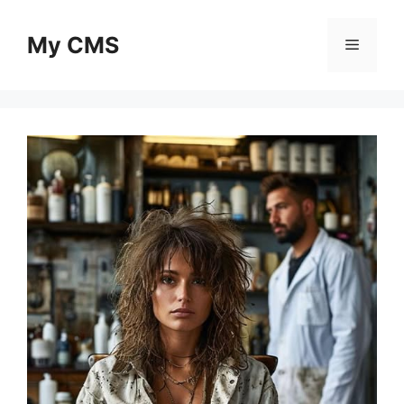
Skip
to
My CMS
Menu
content