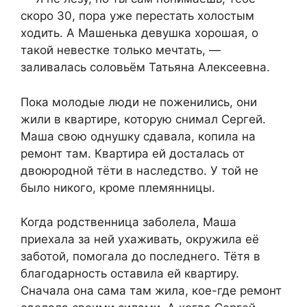
скоро 30, пора уже перестать холостым
ходить. А Машенька девушка хорошая, о
такой невестке только мечтать, —
заливалась соловьём Татьяна Алексеевна.
Пока молодые люди не поженились, они
жили в квартире, которую снимал Сергей.
Маша свою однушку сдавала, копила на
ремонт там. Квартира ей досталась от
двоюродной тёти в наследство. У той не
было никого, кроме племянницы.
Когда родственница заболела, Маша
приехала за ней ухаживать, окружила её
заботой, помогала до последнего. Тётя в
благодарность оставила ей квартиру.
Сначала она сама там жила, кое-где ремонт