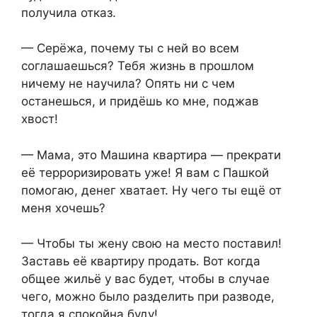
получила отказ.
— Серёжа, почему ты с ней во всем
соглашаешься? Тебя жизнь в прошлом
ничему не научила? Опять ни с чем
останешься, и придёшь ко мне, поджав
хвост!
— Мама, это Машина квартира — прекрати
её терроризировать уже! Я вам с Пашкой
помогаю, денег хватает. Ну чего ты ещё от
меня хочешь?
— Чтобы ты жену свою на место поставил!
Заставь её квартиру продать. Вот когда
общее жильё у вас будет, чтобы в случае
чего, можно было разделить при разводе,
тогда я спокойна буду!