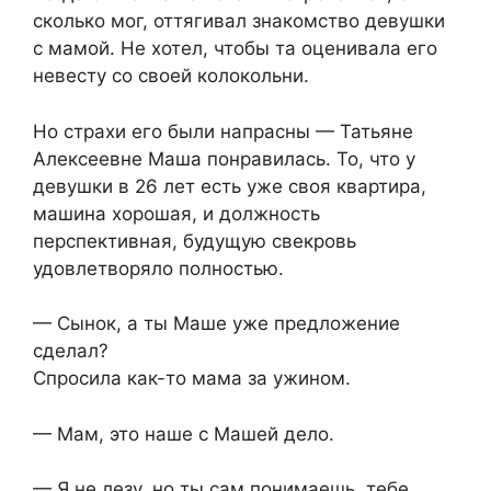
сколько мог, оттягивал знакомство девушки
с мамой. Не хотел, чтобы та оценивала его
невесту со своей колокольни.
Но страхи его были напрасны — Татьяне
Алексеевне Маша понравилась. То, что у
девушки в 26 лет есть уже своя квартира,
машина хорошая, и должность
перспективная, будущую свекровь
удовлетворяло полностью.
— Сынок, а ты Маше уже предложение
сделал?
Спросила как-то мама за ужином.
— Мам, это наше с Машей дело.
— Я не лезу, но ты сам понимаешь, тебе