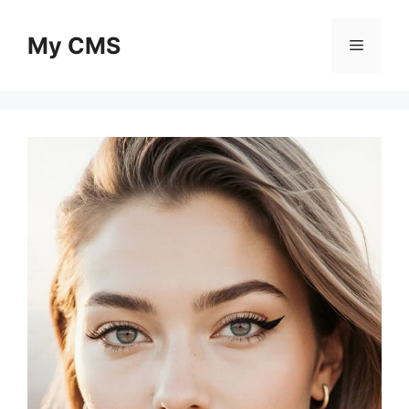
Skip
to
My CMS
Menu
content