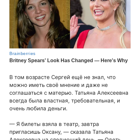
В том возрасте Сергей ещё не знал, что
можно иметь своё мнение и даже не
соглашаться с матерью. Татьяна Алексеевна
всегда была властная, требовательная, и
очень любила деньги.
— Я билеты взяла в театр, завтра
пригласишь Оксану, — сказала Татьяна
Алексеевна на следующий день. — Одеть