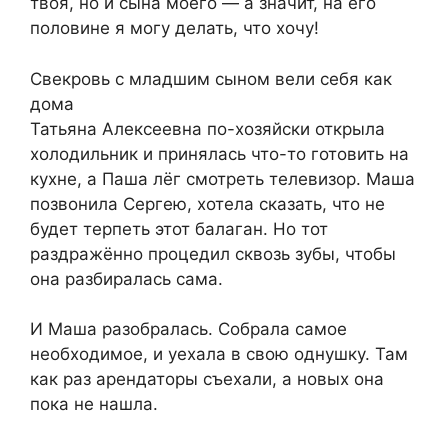
твоя, но и сына моего — а значит, на его
половине я могу делать, что хочу!
Свекровь с младшим сыном вели себя как
дома
Татьяна Алексеевна по-хозяйски открыла
холодильник и принялась что-то готовить на
кухне, а Паша лёг смотреть телевизор. Маша
позвонила Сергею, хотела сказать, что не
будет терпеть этот балаган. Но тот
раздражённо процедил сквозь зубы, чтобы
она разбиралась сама.
И Маша разобралась. Собрала самое
необходимое, и уехала в свою однушку. Там
как раз арендаторы съехали, а новых она
пока не нашла.