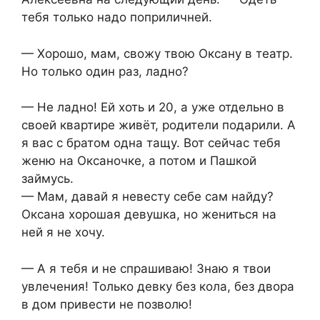
тебя только надо поприличней.
— Хорошо, мам, свожу твою Оксану в театр.
Но только один раз, ладно?
— Не ладно! Ей хоть и 20, а уже отдельно в
своей квартире живёт, родители подарили. А
я вас с братом одна тащу. Вот сейчас тебя
женю на Оксаночке, а потом и Пашкой
займусь.
— Мам, давай я невесту себе сам найду?
Оксана хорошая девушка, но жениться на
ней я не хочу.
— А я тебя и не спрашиваю! Знаю я твои
увлечения! Только девку без кола, без двора
в дом привести не позволю!