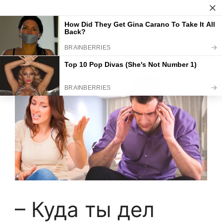
Skip
to
My CMS
Menu
content
– Куда ты дел