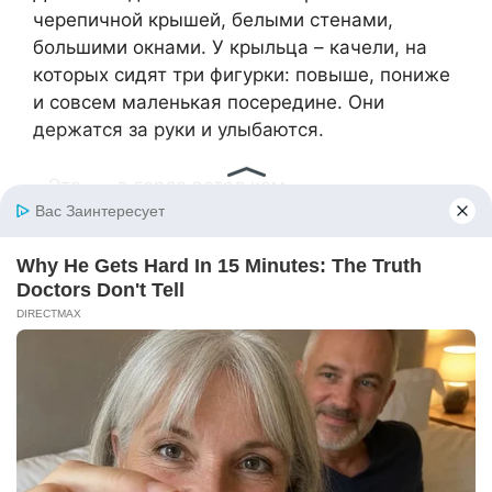
черепичной крышей, белыми стенами,
большими окнами. У крыльца – качели, на
которых сидят три фигурки: повыше, пониже
и совсем маленькая посередине. Они
держатся за руки и улыбаются.
– Это… – в горле встал ком.
– Это мы, – тихо сказала Соня. – Какими мы
были. И какими можем быть снова. Правда
же, мам?
Марина притянула дочь к себе, уткнулась
носом в макушку, пахнущую яблочным
шампунем. На бумагу упала слеза,
расплылась акварельным пятном.
– Помнишь, ты говорила про точилку? –