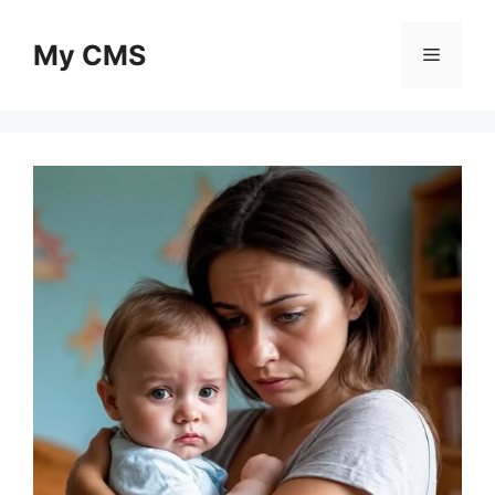
Skip
to
My CMS
Menu
content