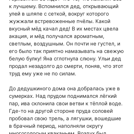
к лучшему. Вспомнился дед, открывающий
улей в шляпе с сеткой, вокруг которого
жужжали встревоженные пчёлы. Какой
вкусный мёд качал дед! В их местах цвела
акация, и мёд получался ароматным,
светлым, воздушным. Он почти не густел, и
его было так приятно намазывать на свежую
белую булку! Яна сглотнула слюну. Ульи дед
продал незадолго до смерти, поняв, что этот
труд ему уже не по силам.
До дедушкиного дома она добралась уже в
сумерках. Над прудом поднимался лёгкий
пар, ива склонила свои ветви к тёплой воде.
Где-то на другой стороне пруда соловей
пробовал свою трель, а лягушки, вошедшие
в брачный период, наполняли округу
многоголосым кваканьем. Воздух был