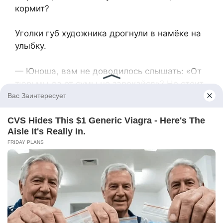
кормит?
Уголки губ художника дрогнули в намёке на
улыбку.
— Юноша, вам не доводилось слышать: «От
тюрьмы да от сумы не зарекайся»? Не стоит
тыкать меня носом в мою участь. И если вы
полагаете, будто мне всё равно, как
используются мои работы, то глубоко
заблуждаетесь. Ещё в Писании сказано: «Не
о хлебе едином…» Меня гложет совесть за
участие в обмане этой прелестной особы.
Ваши цели, молодой человек, явно не
связаны с её счастьем. Да, мои картины
продаются редко. Да, я сейчас без крыши
над головой. Но соучаствовать в вашем
вранье больше не стану. Точка. А теперь —