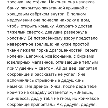
треснувшие стёкла. Наконец она извлекла
банку, закрытую закатанной крышкой с
холщовым свёртком внутри. В полном
недоумении она понесла находку в дом,
чтобы открыть крышку. Аккуратно достав
тяжёлый свёрток, девушка развернула
холстину. Её потрясённому взору предстало
невероятное зрелище: на куске простой
ткани лежала горка драгоценностей: серьги,
колечки, цепочки, новёхонькие, с бирками
ювелирных магазинов, отливающие тёплым
приглушённым светом. Ай да дед, запрятал
сокровище и рассказать не успел! Яне
вспомнились отрывочные дедушкины
намёки: «Не дрейфь, Янка, после деда тебе
кое-что на свадьбу останется!», «Знаешь,
принцесса, дед у тебя не гном, но кой-какое
сокровище припрятал.» Ах, дедуля, дедуля,