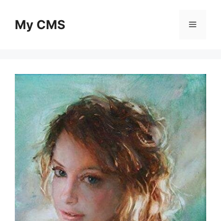
Skip
to
My CMS
Menu
content