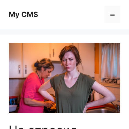
Skip
to
My CMS
Menu
content