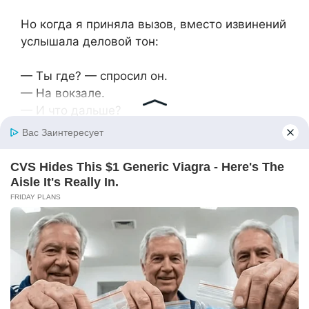
Но когда я приняла вызов, вместо извинений
услышала деловой тон:
— Ты где? — спросил он.
— На вокзале.
— И что дальше?
— А тебе какая разница? — хотела
огрызнуться, но вышло устало.
Он помолчал, потом театрально вздохнул,
словно разговаривал с капризным ребёнком.
— Света, ты бы могла хотя бы попросить
прощения. Это же моя мать.
Я сжала телефон так сильно, что побелели
пальцы. В голове шумело — то ли от