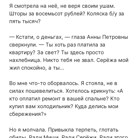
Я смотрела на неё, не веря своим ушам.
Шторы за восемьсот рублей? Коляска б/у за
пять тысяч?
— Кстати, о деньгах, — глаза Анны Петровны
сверкнули. — Ты хоть раз платила за
квартиру? За свет? Ты здесь просто
нахлебница. Никто тебя не звал. Серёжа мой
жил спокойно, а ты…
Во мне что-то оборвалось. Я стояла, не в
силах пошевелиться. Хотелось крикнуть: «А
кто оплатил ремонт в вашей спальне? Кто
купил вам холодильник? Куда делись мои
сбережения?»
Но я молчала. Привыкла терпеть, глотать
обиды. Ради Миши. Ради Серёжи. Ради этого