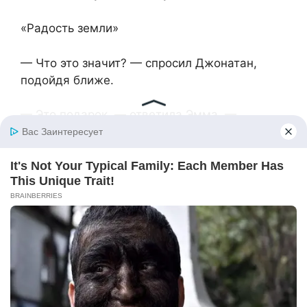
«Радость земли»
— Что это значит? — спросил Джонатан,
подойдя ближе.
— Это подарок, — ответила Эмма. —
Нашему саду. Нашей семье.
— А название?
— Я придумал, — гордо заявил Лео. —
Потому что даже когда вокруг всё серое и
холодное, этот цветок напоминает: радость
— она живая. Она растёт.
Джонатан опустился на колени, взял дочь за
руку, посмотрел в её глаза. Впервые за