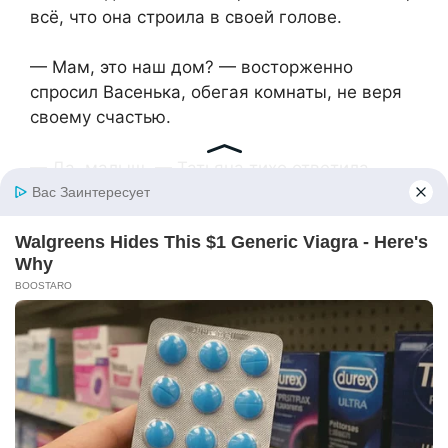
всё, что она строила в своей голове.
— Мам, это наш дом? — восторженно
спросил Васенька, обегая комнаты, не веря
своему счастью.
— Да, малыш, — Татьяна тихо ответила,
усмехнувшись. — Теперь это наш дом.
Но Галина Петровна не сдавалась. Всё было
по-старому — она приходила, звонила, через
знакомых пыталась передать, что Саша
изменился, что он осознал свои ошибки.
— Танечка, ну зачем тебе мучиться одной?
— пыталась уговорить её свекровь. —
Вернись, мы всё исправим.