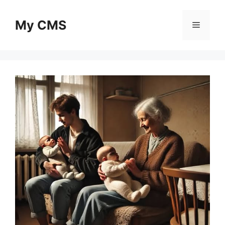
Skip
to
My CMS
Menu
content