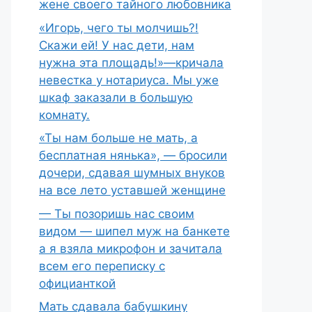
жене своего тайного любовника
«Игорь, чего ты молчишь?!
Скажи ей! У нас дети, нам
нужна эта площадь!»—кричала
невестка у нотариуса. Мы уже
шкаф заказали в большую
комнату.
«Ты нам больше не мать, а
бесплатная нянька», — бросили
дочери, сдавая шумных внуков
на все лето уставшей женщине
— Ты позоришь нас своим
видом — шипел муж на банкете
а я взяла микрофон и зачитала
всем его переписку с
официанткой
Мать сдавала бабушкину