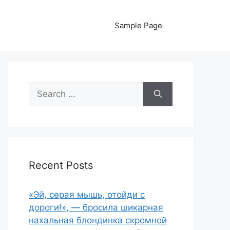
Sample Page
Search
for:
Recent Posts
«Эй, серая мышь, отойди с
дороги!», — бросила шикарная
нахальная блондинка скромной