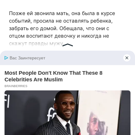
​Позже ей звонила мать, она была в курсе
событий, просила не оставлять ребенка,
забрать его домой. Обещала, что они с
отцом воспитают девочку и никогда не
скажут правды мужу.​
​Ирина теперь жалела, что поделилась своей
женской тайной с матерью. Это она все
испортила. Не выполнила обещания. Иван,
конечно, разведется с ней. Она останется
без своего любимого мужчины. А она
любила его по-настоящему. Жаль, что
поняла это только после рождения дочери.​
​Мать и отец тогда забрали девочку. Они
сказали дочери, что не хотят больше с ней
общаться. Просили, никогда им не звонить и