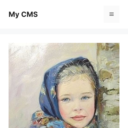
Skip
to
My CMS
Menu
content