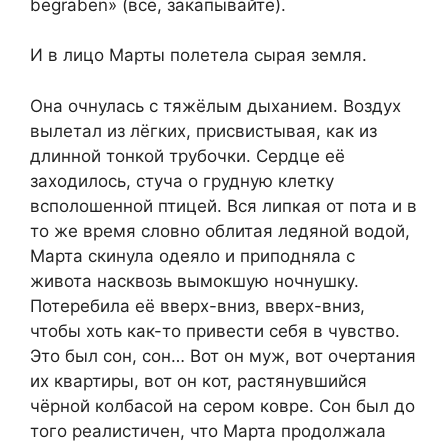
begraben» (всё, закапывайте).
И в лицо Марты полетела сырая земля.
Она очнулась с тяжёлым дыханием. Воздух
вылетал из лёгких, присвистывая, как из
длинной тонкой трубочки. Сердце её
заходилось, стуча о грудную клетку
всполошенной птицей. Вся липкая от пота и в
то же время словно облитая ледяной водой,
Марта скинула одеяло и приподняла с
живота насквозь вымокшую ночнушку.
Потеребила её вверх-вниз, вверх-вниз,
чтобы хоть как-то привести себя в чувство.
Это был сон, сон… Вот он муж, вот очертания
их квартиры, вот он кот, растянувшийся
чёрной колбасой на сером ковре. Сон был до
того реалистичен, что Марта продолжала