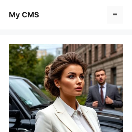
Skip
to
My CMS
Menu
content