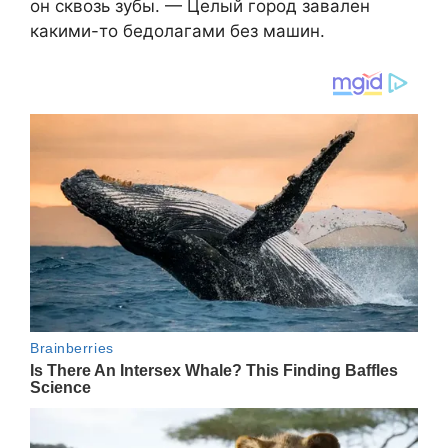
он сквозь зубы. — Целый город завален
какими-то бедолагами без машин.