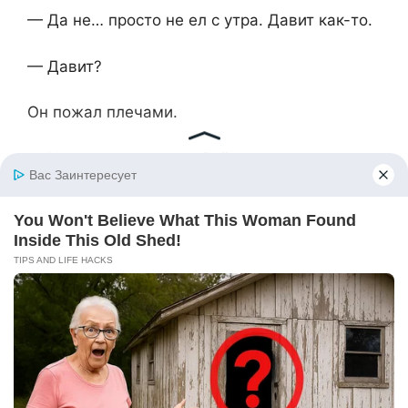
— Да не… просто не ел с утра. Давит как-то.
— Давит?
Он пожал плечами.
— Ну… ты же видишь. Всё как-то… не так.
Мама уехала, в доме цирк. Светка — норм,
но… Мы с тобой как будто на разных
планетах.
— Да. Это ты верно заметил. И, кстати, если
уж на то пошло, я не на твоей планете, а в
своём доме. А ты в моём.
Он вздрогнул.