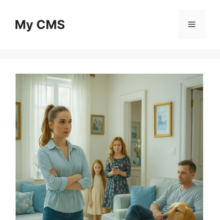
Skip
to
My CMS
Menu
content