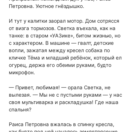
Петровна. Уютное гнёздышко.
И тут у калитки заорал мотор. Дом сотрясся
от визга тормозов. Светка въехала, как на
танке: в старом «УАЗике», битом жизнью, но
с характером. В машине — гвалт, детские
вопли, зажатая между кресел собака по
кличке Тёма и младший ребёнок, который ел
огурец, держа его обеими руками, будто
микрофон.
— Привет, любимая! — орала Светка, не
вылезая. — Мы не с пустыми руками — у нас
своя мультиварка и раскладушка! Где наша
спальня?
Раиса Петровна вжалась в спинку кресла,
как будто под ней началось землетрясение.