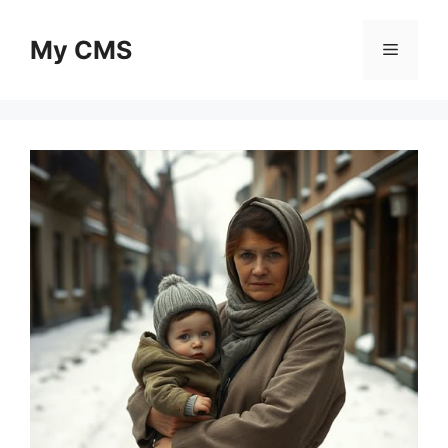
Skip
to
My CMS
Menu
content