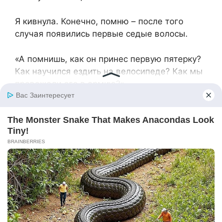
Я кивнула. Конечно, помню – после того
случая появились первые седые волосы.
«А помнишь, как он принес первую пятерку?
Как научился ездить на велосипеде? Как мы
провожали его в армию?»
Иvan сделал паузу, глядя куда-то вдаль.
«Знаешь, Анюта, когда ты принесла его в тот
дождливый вечер… Может быть, это было не
случайностью. Может быть, именно тогда
Миша стал нашим сыном. Не важно, как он
появился в нашем доме. Важно то, что он
вырос хорошим человеком, потому что рос в
нашей семье, с нашей любовью.»
Я заплакала, но эти были слезы облегчения.