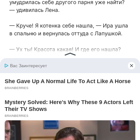
умудрилась себе другого парня уже найти?
— удивилась Лена.
— Круче! Я котенка себе нашла, — Ира ушла
в спальню и вернулась оттуда с Лапушкой.
— Ух ты! Красота какая! И где его нашла?
— На улице. Мимо зоомагазина проходила, а
она там сидит, дрожит от холода, мяукает
жалобно. В общем, не смогла я пройти мимо.
— Я бы тоже не смогла пройти мимо… —
задумчиво сказала Лена. — Слушай, ну ты
молодец. Одобряю. Да и котейка эта тебя
быстро к жизни вернет. Поэтому мне
кажется, что пора тебе уже и от Максима
«избавиться». Сколько можно терпеть его